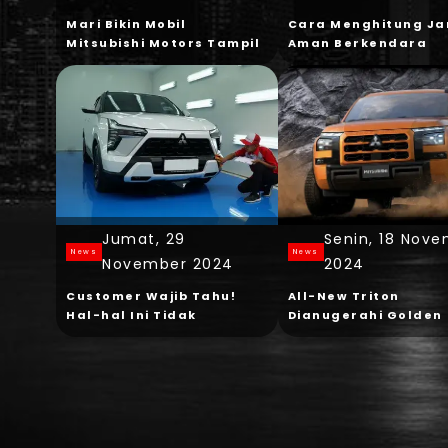
Mari Bikin Mobil
Cara Menghitung Ja
Mitsubishi Motors Tampil
Aman Berkendara
Menawan Di Tahun Baru
Jumat, 29
Senin, 18 Nov
News
News
November 2024
2024
Customer Wajib Tahu!
All-New Triton
Hal-hal Ini Tidak
Dianugerahi Golden
Termasuk Garansi Saat
Award Di Ajang Vmar
Membeli Mobil Baru
Vietnam Design Awa