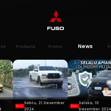
tsubishi 
News
 Us
Products
Promo
E
Sabtu, 21 Desember
Selasa, 10
News
News
4
2024
Desember 202