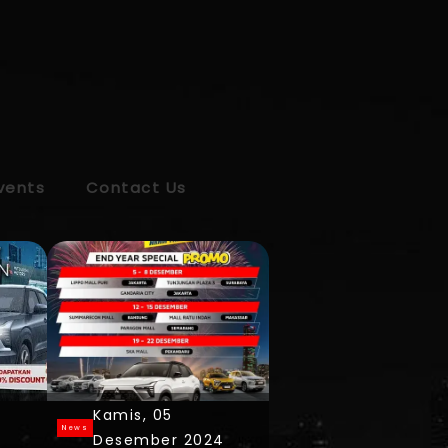
- Dealer 
vents
Contact Us
Kamis, 05
News
4
Desember 2024