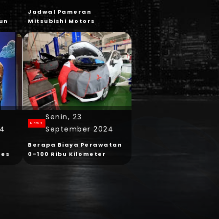
Jadwal Pameran
hun
Mitsubishi Motors
y
Desember 2024
u
Senin, 23
News
24
September 2024
Berapa Biaya Perawatan
ses
0-100 Ribu Kilometer
Kendaraan Mitsubishi
edan
Motors?