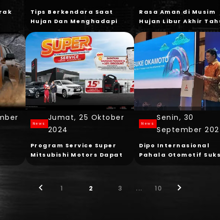
rak
Tips Berkendara Saat
Rasa Aman di Musim
Hujan Dan Menghadapi
Hujan Libur Akhir Ta
Genangan
Lewat Program “Rain
Campaign” dan “Kila
Tahun Baru”
ember
Jumat, 25 Oktober
Senin, 30
News
News
2024
September 20
Program Service Super
Dipo Internasional
Mitsubishi Motors Dapat
Pahala Otomotif Suk
k
Diskon Sampai 20%!
Gelar FUSO Truck
rd
Campaign 2024 di M
...
1
2
3
10