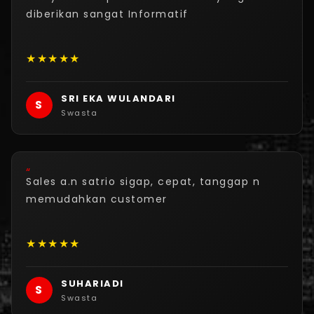
diberikan sangat Informatif
★
★
★
★
★
SRI EKA WULANDARI
S
Swasta
“
Sales a.n satrio sigap, cepat, tanggap n
memudahkan customer
★
★
★
★
★
SUHARIADI
S
Swasta