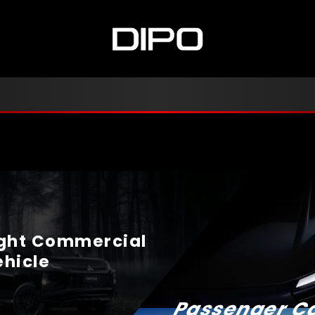
otors & FUSO | PT Dipo Int
ight Commercial

ehicle
Passenger C