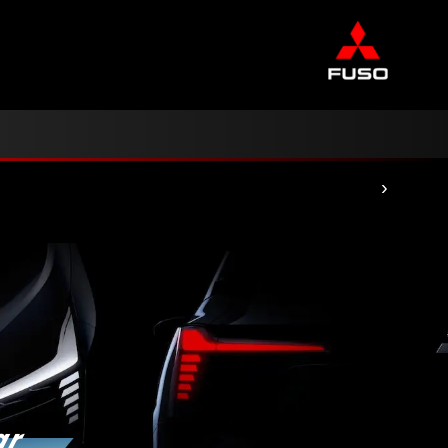
ernasional Pahala Otomotif
›
ar