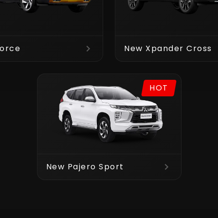
orce
New Xpander Cross
HOT
New Pajero Sport