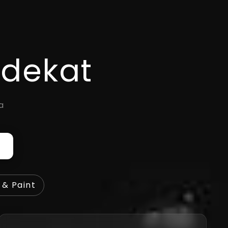
rdekat
a
 & Paint