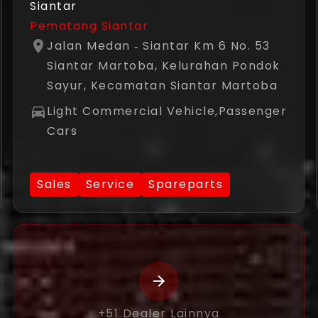
Siantar
Pematang Siantar
Jalan Medan ‐ Siantar Km 6 No. 53
Siantar Martoba, Kelurahan Pondok
Sayur, Kecamatan Siantar Martoba
Light Commercial Vehicle,Passenger
Cars
Sales
Service
Spareparts
+
51
Dealer Lainnya