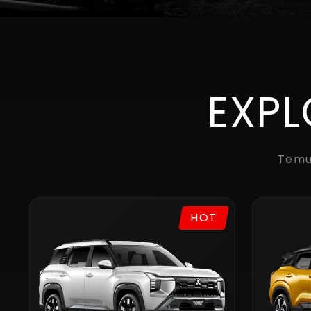
EXPL
Temu
HOT