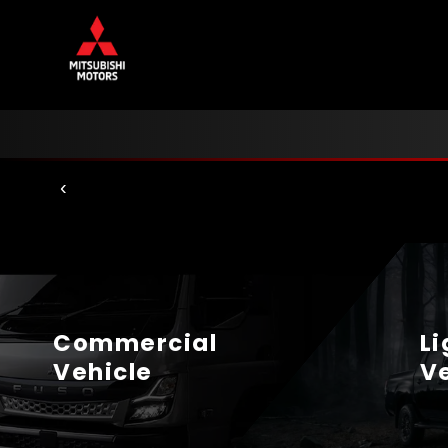
Dealer Resmi Mitsubishi M
‹
Commercial

L
Vehicle
V