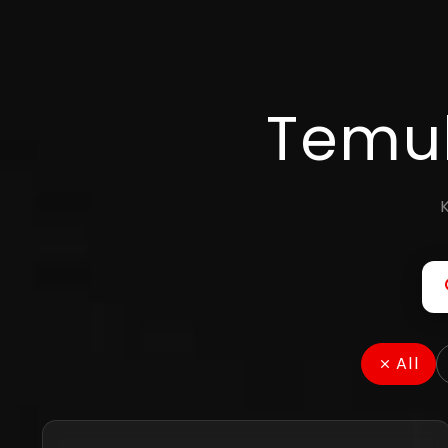
Temuk
All