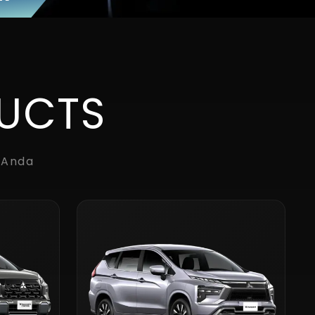
DUCTS
 Anda