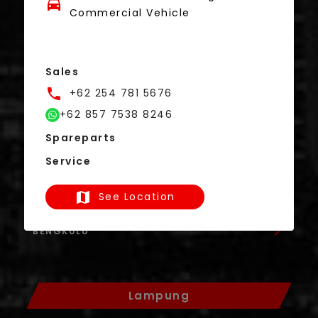
Commercial Vehicle
Jambi
Sales
JAMBI
+62 254 781 5676
MUARA BUNGO
+62 857 7538 8246
SUNGAI PENUH
SAROLANGUN
Spareparts
Service
See Location
Bengkulu
BENGKULU
Lampung