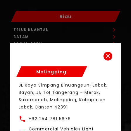
Riau
TELUK KUANTAN
BATAM
BAGAN BATU
SUDIRMAN
- PEKANBARU
SM AMIN
- PEKANBARU
Malingping
Sumatera Barat
JL Raya Simpang Binuangeun, Lebak,
Bayah, Jl. Tol Tangerang - Merak,
NIAGA
- PADANG
Sukamanah, Malingping, Kabupaten
BYPASS
- PADANG
Lebak, Banten 42391
PASAMAN
+62 254 781 5676
BATUSANGKAR ( BENGKEL )
- BUKITTINGGI
BY PASS (PENJUALAN)
- BUKITTINGGI
Commercial Vehicles,Light